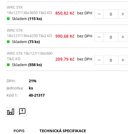
WRC STK
18x127/136x3650 T&G KD
850,82
Kč
bez DPH
Skladem
(115 ks)
WRC STK
18x127/136x4250 T&G KD
990,68
Kč
bez DPH
Skladem
(73 ks)
WRC STK 18x127/136x900
T&G KD
209,79
Kč
bez DPH
Skladem
(558 ks)
DPH:
21%
Jednotka:
ks
Kód 1:
40-21317
POPIS
TECHNICKÁ SPECIFIKACE