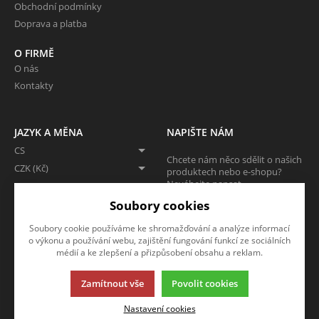
Obchodní podmínky
Doprava a platba
O FIRMĚ
O nás
Kontakty
JAZYK A MĚNA
NAPIŠTE NÁM
CS
Chcete nám něco sdělit o našich
CZK (Kč)
produktech nebo e-shopu?
Neváhejte napsat.
Soubory cookies
CHCI NAPSAT ZPRÁVU
Soubory cookie používáme ke shromažďování a analýze informací
o výkonu a používání webu, zajištění fungování funkcí ze sociálních
médií a ke zlepšení a přizpůsobení obsahu a reklam.
Zamítnout vše
Povolit cookies
Tato stránka používá soubory cookies. Klikněte pro více informací.
Nastavení cookies
© 2013-2026 ARA WOOD SHOP