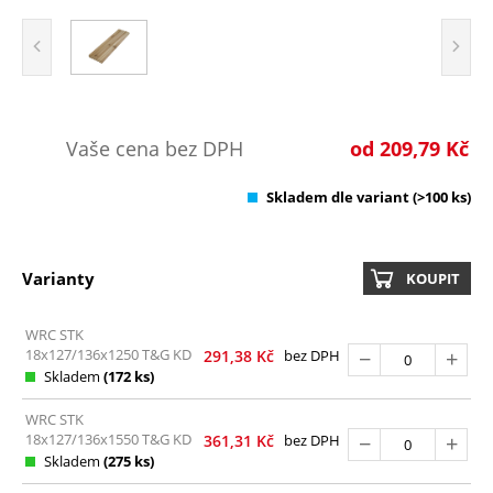
Vaše cena bez DPH
od
209,79
Kč
Skladem dle variant
(>100 ks)
Varianty
KOUPIT
WRC STK
18x127/136x1250 T&G KD
291,38
Kč
bez DPH
Skladem
(172 ks)
WRC STK
18x127/136x1550 T&G KD
361,31
Kč
bez DPH
Skladem
(275 ks)