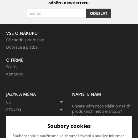
odběru newsletteru.
ODESLAT
VŠE O NÁKUPU
Obchodní podmínky
Doprava a platba
O FIRMĚ
O nás
Kontakty
JAZYK A MĚNA
NAPIŠTE NÁM
CS
Chcete nám něco sdělit o našich
CZK (Kč)
produktech nebo e-shopu?
Neváhejte napsat.
Soubory cookies
CHCI NAPSAT ZPRÁVU
Soubory cookie používáme ke shromažďování a analýze informací