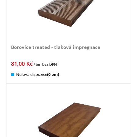
Borovice treated - tlaková impregnace
81,00
Kč
/ bm
bez DPH
Nulová dispozice
(0 bm)