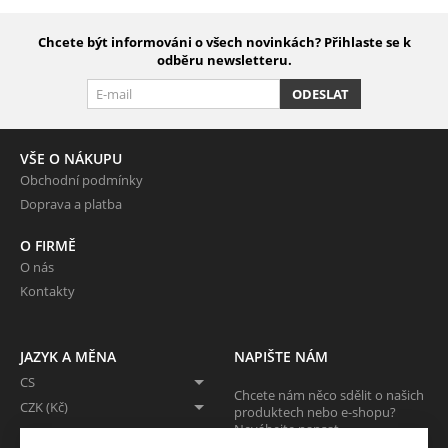
Chcete být informováni o všech novinkách? Přihlaste se k
odběru newsletteru.
ODESLAT
VŠE O NÁKUPU
Obchodní podmínky
Doprava a platba
O FIRMĚ
O nás
Kontakty
JAZYK A MĚNA
NAPIŠTE NÁM
CS
Chcete nám něco sdělit o našich
CZK (Kč)
produktech nebo e-shopu?
Neváhejte napsat.