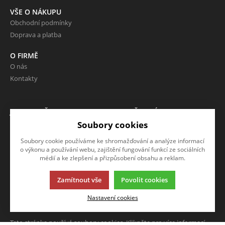
VŠE O NÁKUPU
Obchodní podmínky
Doprava a platba
O FIRMĚ
O nás
Kontakty
JAZYK A MĚNA
NAPIŠTE NÁM
Soubory cookies
CS
Chcete nám něco sdělit o našich
CZK (Kč)
produktech nebo e-shopu?
Soubory cookie používáme ke shromažďování a analýze informací
Neváhejte napsat.
o výkonu a používání webu, zajištění fungování funkcí ze sociálních
médií a ke zlepšení a přizpůsobení obsahu a reklam.
CHCI NAPSAT ZPRÁVU
Zamítnout vše
Povolit cookies
Nastavení cookies
Tato stránka používá soubory cookies. Klikněte pro více informací.